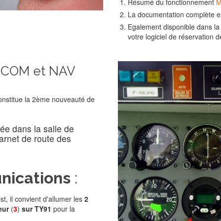
Résumé du fonctionnement
M
La documentation complète es
Egalement disponible dans la
votre logiciel de réservation d
s COM et NAV
onstitue la 2ème nouveauté de
hée dans la salle de
carnet de route des
nications
:
, il convient d'allumer les
2
eur
(
3
)
sur TY91
pour la