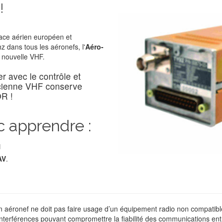
!
ace aérien européen et
z dans tous les aéronefs, l'
Aéro-
 nouvelle VHF.
 avec le contrôle et
ncienne VHF conserve
OR !
c apprendre :
1
AV
.
d’un aéronef ne doit pas faire usage d’un équipement radio non compati
nterférences pouvant compromettre la fiabilité des communications entr