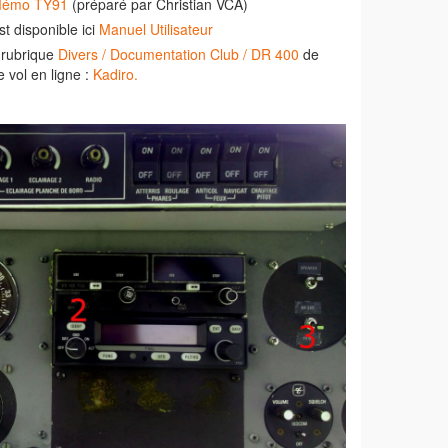
émo TY91
(préparé par Christian VCA)
t disponible ici
Manuel Utilisateur
 rubrique
Divers / Documentation Club / DR 400
de
e vol en ligne :
Kadiro.