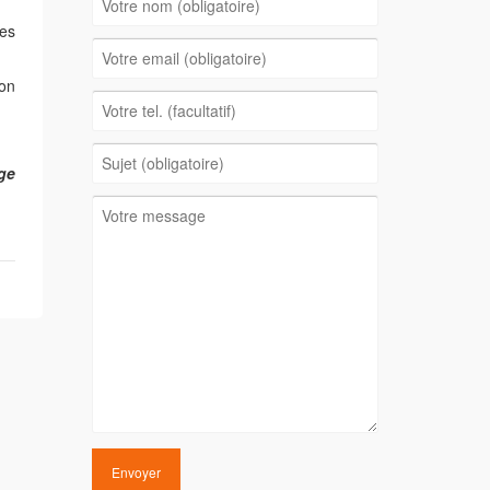
es
ion
ge