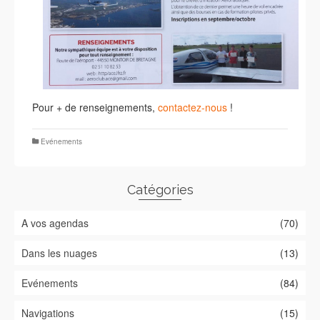
Pour + de renseignements,
contactez-nous
!
Evénements
Catégories
A vos agendas
(70)
Dans les nuages
(13)
Evénements
(84)
Navigations
(15)